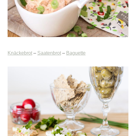
Knäckebrot
–
Saatenbrot
–
Baguette