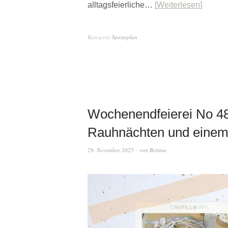
alltagsfeierliche…
Weiterlesen
Kategorie
Speiseplan
Wochenendfeierei No 48
Rauhnächten und eine
29. November 2025
von
Bettina