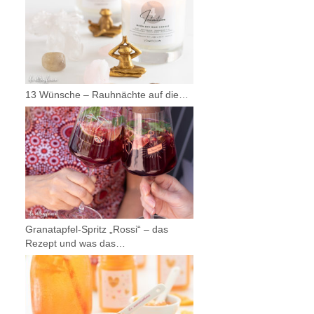
13 Wünsche – Rauhnächte auf die…
Granatapfel-Spritz „Rossi“ – das
Rezept und was das…