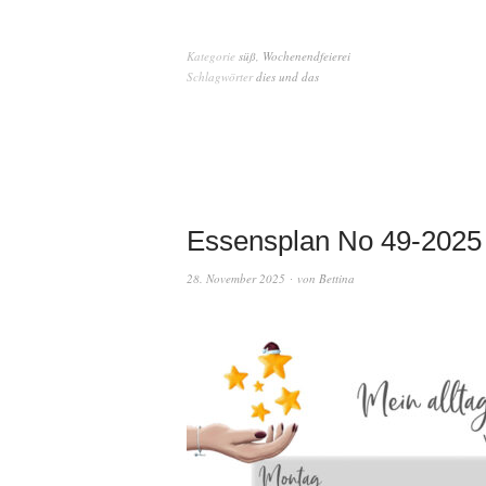
Kategorie
süß
,
Wochenendfeierei
Schlagwörter
dies und das
Essensplan No 49-2025
28. November 2025
von
Bettina