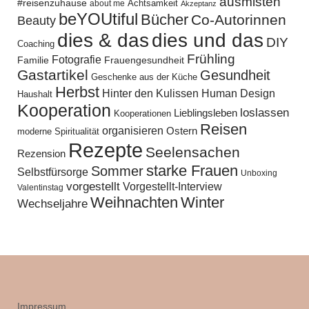
ausmisten
#reisenzuhause
Achtsamkeit
about me
Akzeptanz
beYOUtiful
Bücher
Co-Autorinnen
Beauty
dies und das
dies & das
DIY
Coaching
Frühling
Fotografie
Familie
Frauengesundheit
Gastartikel
Gesundheit
Geschenke aus der Küche
Herbst
Hinter den Kulissen
Human Design
Haushalt
Kooperation
loslassen
Lieblingsleben
Kooperationen
Reisen
organisieren
Ostern
moderne Spiritualität
Rezepte
Seelensachen
Rezension
starke Frauen
Sommer
Selbstfürsorge
Unboxing
vorgestellt
Vorgestellt-Interview
Valentinstag
Weihnachten
Winter
Wechseljahre
Impressum