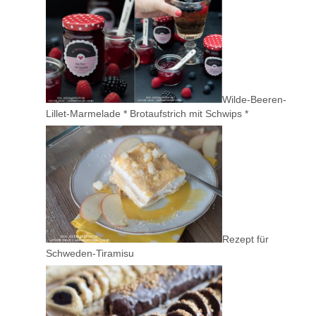
Wilde-Beeren-
Lillet-Marmelade * Brotaufstrich mit Schwips *
Rezept für
Schweden-Tiramisu