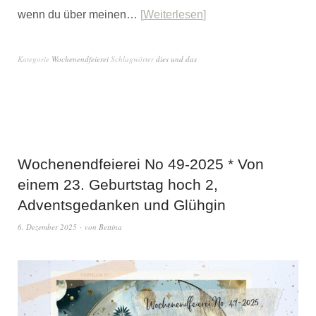
wenn du über meinen…
Weiterlesen
Kategorie
Wochenendfeierei
Schlagwörter
dies und das
Wochenendfeierei No 49-2025 * Von
einem 23. Geburtstag hoch 2,
Adventsgedanken und Glühgin
6. Dezember 2025
von
Bettina