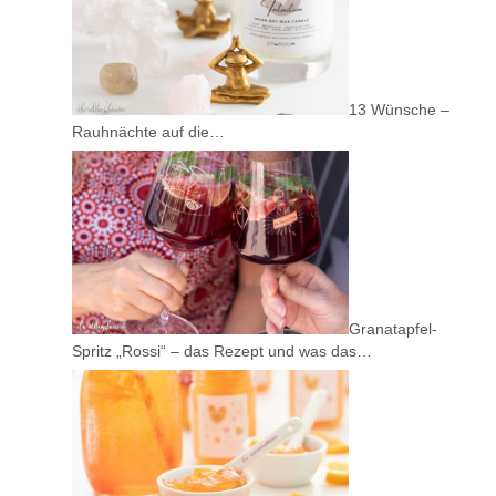
13 Wünsche –
Rauhnächte auf die…
Granatapfel-
Spritz „Rossi“ – das Rezept und was das…