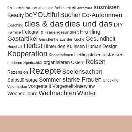
ausmisten
#reisenzuhause
Achtsamkeit
about me
Akzeptanz
beYOUtiful
Bücher
Co-Autorinnen
Beauty
dies und das
dies & das
DIY
Coaching
Frühling
Fotografie
Familie
Frauengesundheit
Gastartikel
Gesundheit
Geschenke aus der Küche
Herbst
Hinter den Kulissen
Human Design
Haushalt
Kooperation
loslassen
Lieblingsleben
Kooperationen
Reisen
organisieren
Ostern
moderne Spiritualität
Rezepte
Seelensachen
Rezension
starke Frauen
Sommer
Selbstfürsorge
Unboxing
vorgestellt
Vorgestellt-Interview
Valentinstag
Weihnachten
Winter
Wechseljahre