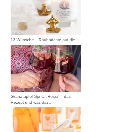
13 Wünsche – Rauhnächte auf die…
Granatapfel-Spritz „Rossi“ – das
Rezept und was das…