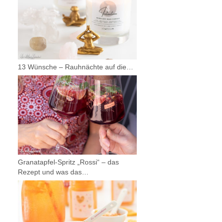
13 Wünsche – Rauhnächte auf die…
Granatapfel-Spritz „Rossi“ – das
Rezept und was das…