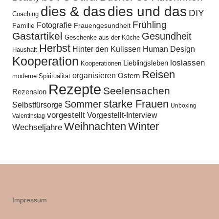
dies und das
dies & das
DIY
Coaching
Frühling
Fotografie
Familie
Frauengesundheit
Gastartikel
Gesundheit
Geschenke aus der Küche
Herbst
Hinter den Kulissen
Human Design
Haushalt
Kooperation
loslassen
Lieblingsleben
Kooperationen
Reisen
organisieren
Ostern
moderne Spiritualität
Rezepte
Seelensachen
Rezension
starke Frauen
Sommer
Selbstfürsorge
Unboxing
vorgestellt
Vorgestellt-Interview
Valentinstag
Weihnachten
Winter
Wechseljahre
Impressum