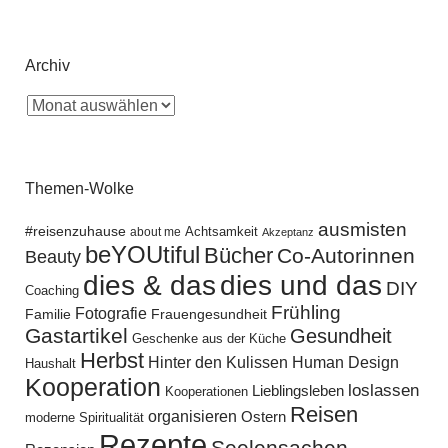
Archiv
Themen-Wolke
ausmisten
#reisenzuhause
Achtsamkeit
about me
Akzeptanz
beYOUtiful
Bücher
Co-Autorinnen
Beauty
dies und das
dies & das
DIY
Coaching
Frühling
Fotografie
Familie
Frauengesundheit
Gastartikel
Gesundheit
Geschenke aus der Küche
Herbst
Hinter den Kulissen
Human Design
Haushalt
Kooperation
loslassen
Lieblingsleben
Kooperationen
Reisen
organisieren
Ostern
moderne Spiritualität
Rezepte