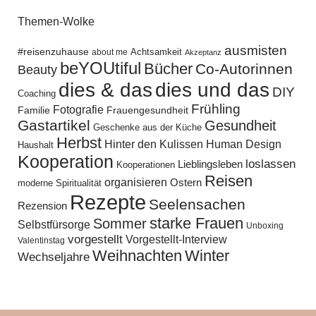
Themen-Wolke
ausmisten
#reisenzuhause
Achtsamkeit
about me
Akzeptanz
beYOUtiful
Bücher
Co-Autorinnen
Beauty
dies und das
dies & das
DIY
Coaching
Frühling
Fotografie
Familie
Frauengesundheit
Gastartikel
Gesundheit
Geschenke aus der Küche
Herbst
Hinter den Kulissen
Human Design
Haushalt
Kooperation
loslassen
Lieblingsleben
Kooperationen
Reisen
organisieren
Ostern
moderne Spiritualität
Rezepte
Seelensachen
Rezension
starke Frauen
Sommer
Selbstfürsorge
Unboxing
vorgestellt
Vorgestellt-Interview
Valentinstag
Weihnachten
Winter
Wechseljahre