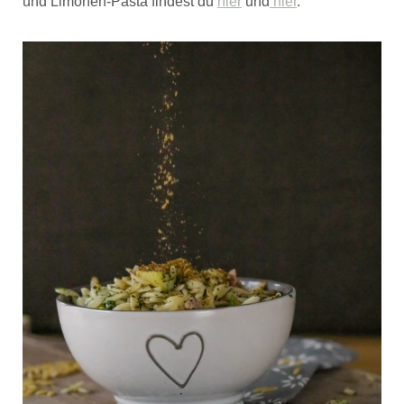
und Limonen-Pasta findest du
hier
und
hier
.