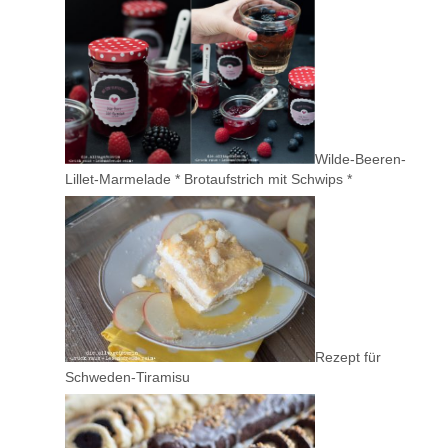
Wilde-Beeren-
Lillet-Marmelade * Brotaufstrich mit Schwips *
Rezept für
Schweden-Tiramisu