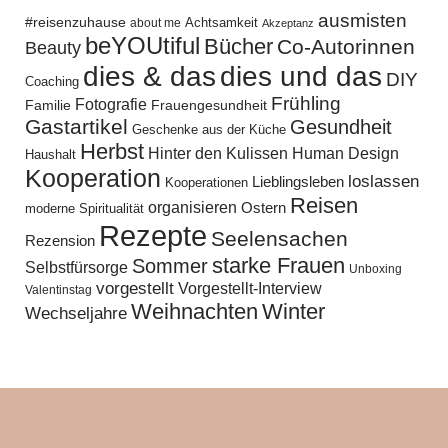
ausmisten
#reisenzuhause
Achtsamkeit
about me
Akzeptanz
beYOUtiful
Bücher
Co-Autorinnen
Beauty
dies und das
dies & das
DIY
Coaching
Frühling
Fotografie
Familie
Frauengesundheit
Gastartikel
Gesundheit
Geschenke aus der Küche
Herbst
Hinter den Kulissen
Human Design
Haushalt
Kooperation
loslassen
Lieblingsleben
Kooperationen
Reisen
organisieren
Ostern
moderne Spiritualität
Rezepte
Seelensachen
Rezension
starke Frauen
Sommer
Selbstfürsorge
Unboxing
vorgestellt
Vorgestellt-Interview
Valentinstag
Weihnachten
Winter
Wechseljahre