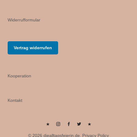
Widerrufformular
Vertrag widerrufen
Kooperation
Kontakt
Pinterest
Instagram
Facebook
Twitter
Flipboard
© 2026
diealltagsfeierin.de.
Privacy Policy