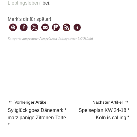
Lieblingsleben“
bei.
Merk's dir für später!
Kategorie
ausgemistet / losgelassen
Schlagwörter
beYOUtiful
Vorheriger Artikel
Nächster Artikel
Syltglück goes Dänemark *
Speiseplan KW 24-18 *
marzipanige Zitronen-Tarte
Köln is calling *
*