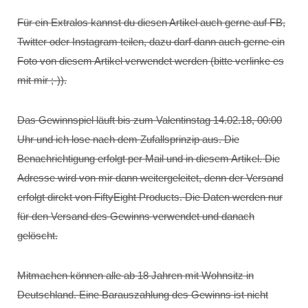
Für ein Extralos kannst du diesen Artikel auch gerne auf FB,
Twitter oder Instagram teilen, dazu darf dann auch gerne ein
Foto von diesem Artikel verwendet werden (bitte verlinke es
mit mir ;-)).
Das Gewinnspiel läuft bis zum Valentinstag 14.02.18, 00:00
Uhr und ich lose nach dem Zufallsprinzip aus. Die
Benachrichtigung erfolgt per Mail und in diesem Artikel. Die
Adresse wird von mir dann weitergeleitet, denn der Versand
erfolgt direkt von FiftyEight Products. Die Daten werden nur
für den Versand des Gewinns verwendet und danach
gelöscht.
Mitmachen können alle ab 18 Jahren mit Wohnsitz in
Deutschland. Eine Barauszahlung des Gewinns ist nicht