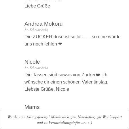
Liebe Grüße
Andrea Mokoru
14. Februar 2018
Die ZUCKER dose ist so toll……so eine würde
uns noch fehlen ❤
Nicole
14. Februar 2018
Die Tassen sind sowas von Zucker❤️ ich
wünsche dir einen schönen Valentinstag.
Liebste Grüße, Nicole
Mams
13. Februar 2018
Werde eine Alltagsfeierin! Melde dich zum Newsletter, zur Wochenpost
Heut kann ich es nochmal sagen !!Z U C K E
und zu Veranstaltungsinfos an. ;-)
R!!Ab morgen ist das Tabu;(( aber Leute was