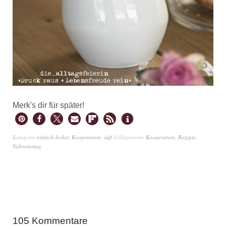
Merk's dir für später!
Kategorie
einfach lecker
,
Kooperation
,
süß
Schlagwörter
Kooperation
,
Rezepte
,
Valentinstag
105 Kommentare