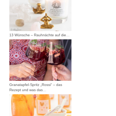
13 Wünsche – Rauhnächte auf die…
Granatapfel-Spritz „Rossi“ – das
Rezept und was das…