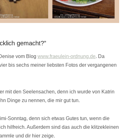
cklich gemacht?”
 Denise vom Blog
www.fraeulein-ordnung.de
. Da
vier bis sechs meiner liebsten Fotos der vergangenen
ver mit den Seelensachen, denn ich wurde von Katrin
ehn Dinge zu nennen, die mir gut tun.
imi-Sonntag, denn sich etwas Gutes tun, wenn die
ich hilfreich. Außerdem sind das auch die klitzekleinen
ammle und dir hier zeige.