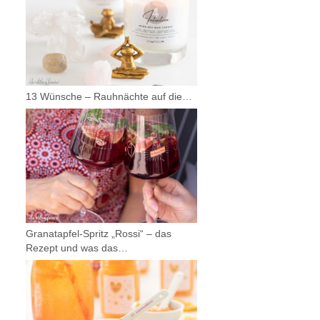
13 Wünsche – Rauhnächte auf die…
Granatapfel-Spritz „Rossi“ – das
Rezept und was das…