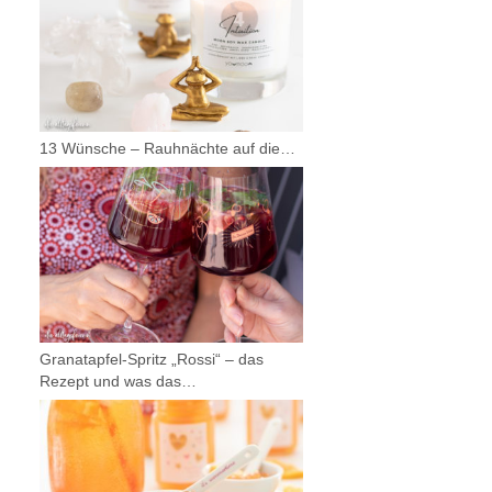
13 Wünsche – Rauhnächte auf die…
Granatapfel-Spritz „Rossi“ – das
Rezept und was das…