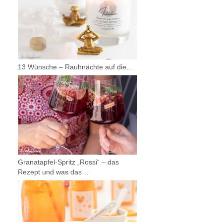
13 Wünsche – Rauhnächte auf die…
Granatapfel-Spritz „Rossi“ – das
Rezept und was das…