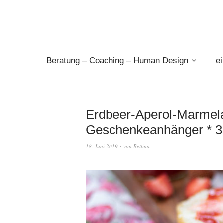
Beratung – Coaching – Human Design
e
Erdbeer-Aperol-Marmela
Geschenkeanhänger * 3 J
18. Juni 2019
von
Bettina