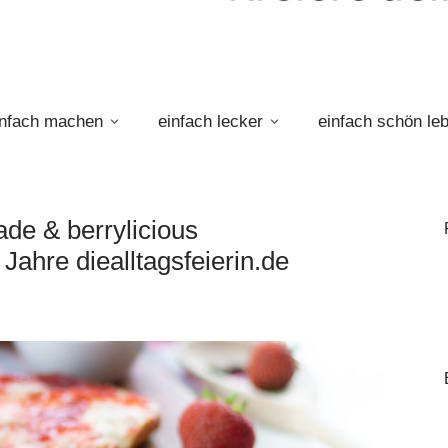
infach machen
einfach lecker
einfach schön le
de & berrylicious
ahre diealltagsfeierin.de