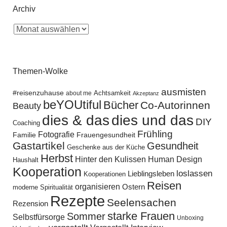
Archiv
Themen-Wolke
ausmisten
#reisenzuhause
Achtsamkeit
about me
Akzeptanz
beYOUtiful
Bücher
Co-Autorinnen
Beauty
dies und das
dies & das
DIY
Coaching
Frühling
Fotografie
Familie
Frauengesundheit
Gastartikel
Gesundheit
Geschenke aus der Küche
Herbst
Hinter den Kulissen
Human Design
Haushalt
Kooperation
loslassen
Lieblingsleben
Kooperationen
Reisen
organisieren
Ostern
moderne Spiritualität
Rezepte
Seelensachen
Rezension
starke Frauen
Sommer
Selbstfürsorge
Unboxing