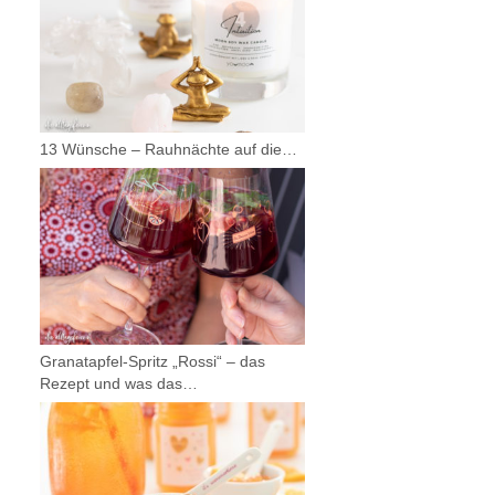
13 Wünsche – Rauhnächte auf die…
Granatapfel-Spritz „Rossi“ – das
Rezept und was das…