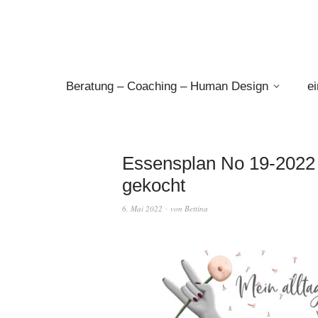
Beratung – Coaching – Human Design
e
Essensplan No 19-2022 *
gekocht
6. Mai 2022
von
Bettina