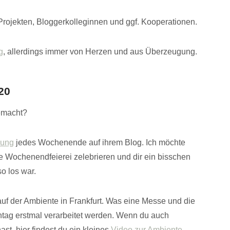
Projekten, Bloggerkolleginnen und ggf. Kooperationen.
g
, allerdings immer von Herzen und aus Überzeugung.
20
emacht?
nung
jedes Wochenende auf ihrem Blog. Ich möchte
e Wochenendfeierei zelebrieren und dir ein bisschen
o los war.
f der Ambiente in Frankfurt. Was eine Messe und die
ntag erstmal verarbeitet werden. Wenn du auch
st, hier findest du ein kleines
Video zur Ambiente
,