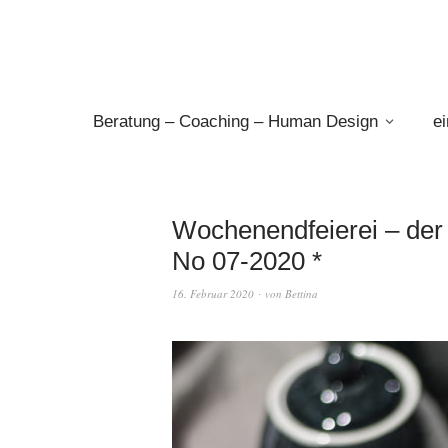
Beratung – Coaching – Human Design
e
Wochenendfeierei – der 
No 07-2020 *
16. Februar 2020
von
Bettina