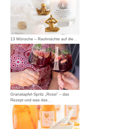
13 Wünsche – Rauhnächte auf die…
Granatapfel-Spritz „Rossi“ – das
Rezept und was das…