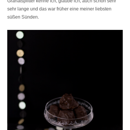
Granatsplitter kenne ich, glaube ich, auch schon sehr
sehr lange und das war früher eine meiner liebsten
süßen Sünden.