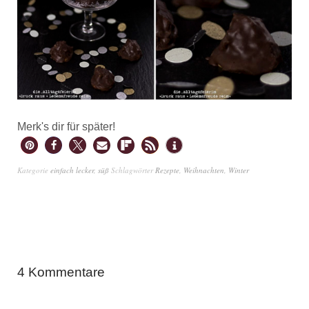
Merk's dir für später!
Kategorie
einfach lecker
,
süß
Schlagwörter
Rezepte
,
Weihnachten
,
Winter
4 Kommentare