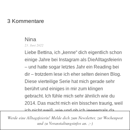
3 Kommentare
Nina
23. Juni 2022
Liebe Bettina, ich „kenne“ dich eigentlich schon
einige Jahre bei Instagram als DieAlltagsfeierin
– und hatte sogar letztes Jahr ein Reading bei
dir – trotzdem lese ich eher selten deinen Blog.
Diese vierteilige Serie hat mich gerade sehr
berührt und einiges in mir zum klingen
gebracht. Ich fühle mich sehr ähnlich wie du
2014. Das macht mich ein bisschen traurig, weil
ich nicht weiß, wie und ob ich jeeeemals da
Werde eine Alltagsfeierin! Melde dich zum Newsletter, zur Wochenpost
rauskomme… ich hab schon viel gemacht
und zu Veranstaltungsinfos an. ;-)
(Reha, Trauerbewältigung, Therapie), aber es