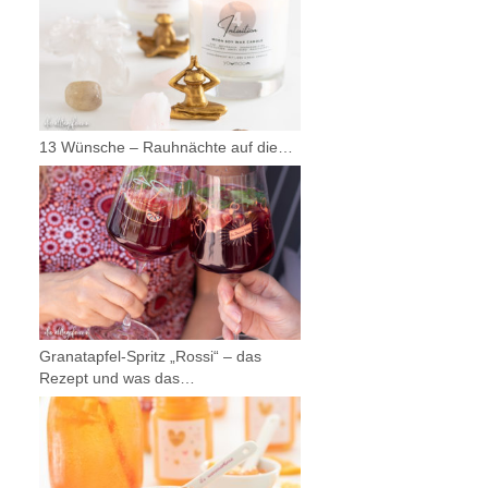
13 Wünsche – Rauhnächte auf die…
Granatapfel-Spritz „Rossi“ – das
Rezept und was das…