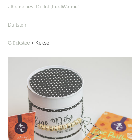
ätherisches Duftöl „FeelWärme“
Duftstein
Glückstee
+ Kekse