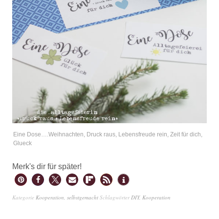
Eine Dose….Weihnachten, Druck raus, Lebensfreude rein, Zeit für dich,
Glueck
Merk's dir für später!
Kategorie
Kooperation
,
selbstgemacht
Schlagwörter
DIY
,
Kooperation