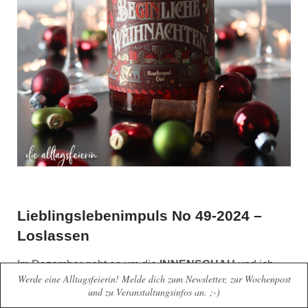
Lieblingslebenimpuls No 49-2024 –
Loslassen
Im Dezember geht es um die
INNENSCHAU
und ich
Werde eine Alltagsfeierin! Melde dich zum Newsletter, zur Wochenpost
lade dich ein, täglich bei mir auf Instagram in der Story
und zu Veranstaltungsinfos an. ;-)
vorbeizugucken. Dort werde ich dir jeden Tag eine