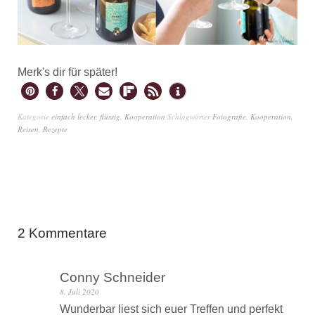
Merk's dir für später!
Kategorie
einfach lecker
,
flüssig
,
Kooperation
Schlagwörter
Fotografie
,
Kooperation
,
Reisen
,
Rezepte
2 Kommentare
Conny Schneider
8. Juli 2020
Wunderbar liest sich euer Treffen und perfekt