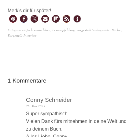
Merk's dir für später!
Kategorie
einfach schön leben
,
Leseempfehlung
,
vorgestellt
Schlagwörter
Bücher
,
Vorgestellt-Interview
1 Kommentare
Conny Schneider
26. Mai 2023
Super sympathisch.
Vielen Dank fürs mitnehmen in deine Welt und
zu deinem Buch.
Alles Liebe, Conny