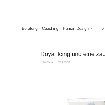
Beratung – Coaching – Human Design
e
Royal Icing und eine z
4. März 2021
von
Bettina