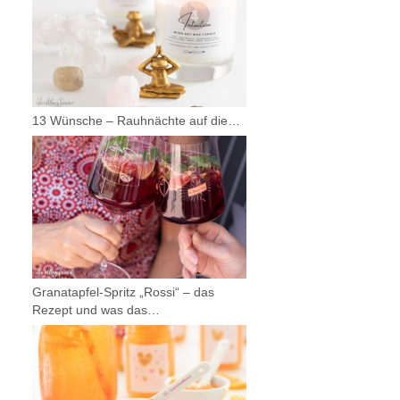
13 Wünsche – Rauhnächte auf die…
Granatapfel-Spritz „Rossi“ – das
Rezept und was das…