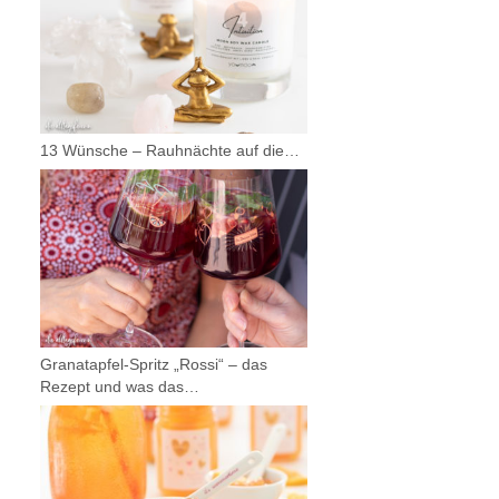
13 Wünsche – Rauhnächte auf die…
Granatapfel-Spritz „Rossi“ – das
Rezept und was das…