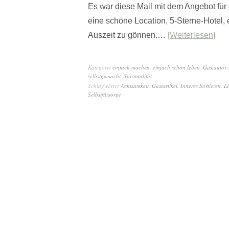
Es war diese Mail mit dem Angebot für
eine schöne Location, 5-Sterne-Hotel, e
Auszeit zu gönnen.…
Weiterlesen
Kategorie
einfach machen
,
einfach schön leben
,
Gastautor:
selbstgemacht
,
Spiritualität
Schlagwörter
Achtsamkeit
,
Gastartikel
,
Inneres Sortieren
,
Li
Selbstfürsorge