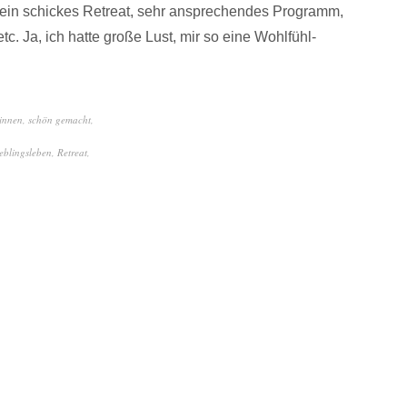
 ein schickes Retreat, sehr ansprechendes Programm,
tc. Ja, ich hatte große Lust, mir so eine Wohlfühl-
innen
,
schön gemacht
,
eblingsleben
,
Retreat
,