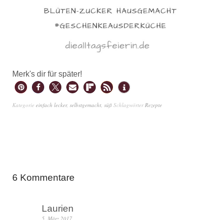
Merk's dir für später!
Kategorie
einfach lecker
,
selbstgemacht
,
süß
Schlagwörter
Rezepte
6 Kommentare
Laurien
5. März 2017