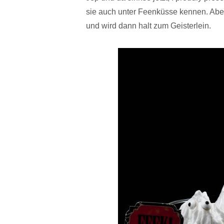
sie auch unter Feenküsse kennen. Abe
und wird dann halt zum Geisterlein.