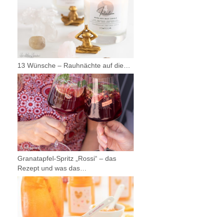
13 Wünsche – Rauhnächte auf die…
Granatapfel-Spritz „Rossi“ – das
Rezept und was das…