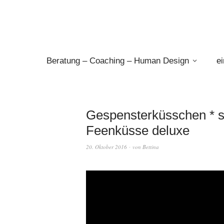
Beratung – Coaching – Human Design
e
Gespensterküsschen * s
Feenküsse deluxe
20. Oktober 2016
von
Bettina