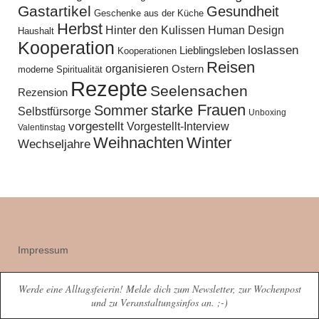
Gastartikel
Gesundheit
Geschenke aus der Küche
Herbst
Hinter den Kulissen
Human Design
Haushalt
Kooperation
loslassen
Lieblingsleben
Kooperationen
Reisen
organisieren
Ostern
moderne Spiritualität
Rezepte
Seelensachen
Rezension
starke Frauen
Sommer
Selbstfürsorge
Unboxing
vorgestellt
Vorgestellt-Interview
Valentinstag
Weihnachten
Winter
Wechseljahre
Impressum
Werde eine Alltagsfeierin! Melde dich zum Newsletter, zur Wochenpost
und zu Veranstaltungsinfos an. ;-)
Datenschutz