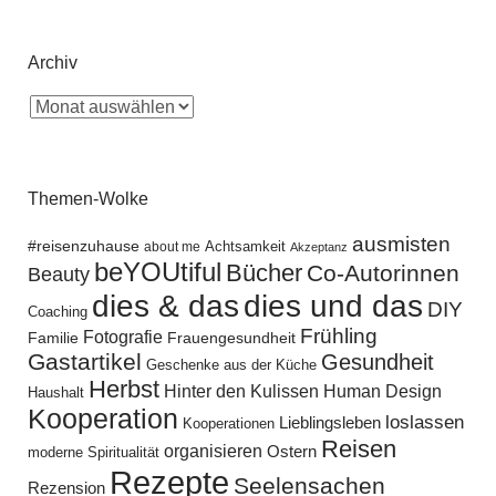
Archiv
Themen-Wolke
ausmisten
#reisenzuhause
Achtsamkeit
about me
Akzeptanz
beYOUtiful
Bücher
Co-Autorinnen
Beauty
dies und das
dies & das
DIY
Coaching
Frühling
Fotografie
Familie
Frauengesundheit
Gastartikel
Gesundheit
Geschenke aus der Küche
Herbst
Hinter den Kulissen
Human Design
Haushalt
Kooperation
loslassen
Lieblingsleben
Kooperationen
Reisen
organisieren
Ostern
moderne Spiritualität
Rezepte
Seelensachen
Rezension