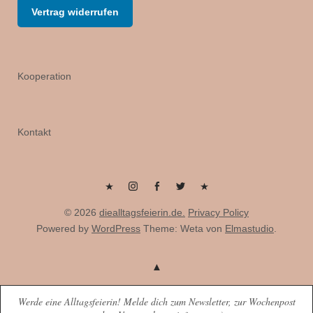
Vertrag widerrufen
Kooperation
Kontakt
Pinterest
Instagram
Facebook
Twitter
Flipboard
© 2026
diealltagsfeierin.de.
Privacy Policy
Powered by
WordPress
Theme: Weta von
Elmastudio
.
Werde eine Alltagsfeierin! Melde dich zum Newsletter, zur Wochenpost