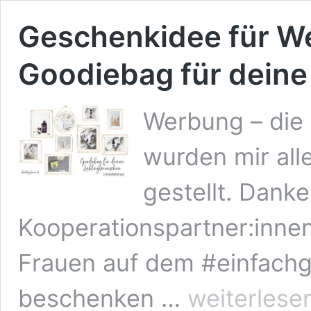
Geschenkidee für We
Goodiebag für deine
Werbung – die
wurden mir all
gestellt. Dank
Kooperationspartner:innen
Frauen auf dem #einfachg
Geschenkidee
beschenken …
weiterlese
für